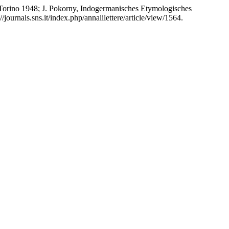
a, Torino 1948; J. Pokorny, Indogermanisches Etymologisches
://journals.sns.it/index.php/annalilettere/article/view/1564.