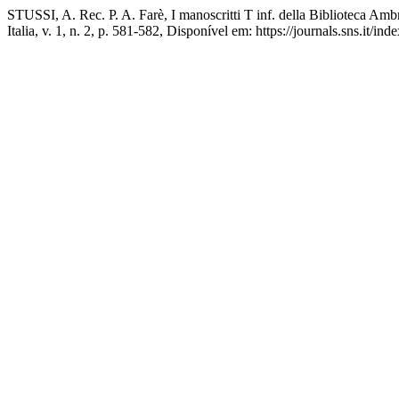
STUSSI, A. Rec. P. A. Farè, I manoscritti T inf. della Biblioteca Am
Italia, v. 1, n. 2, p. 581-582, Disponível em: https://journals.sns.it/i