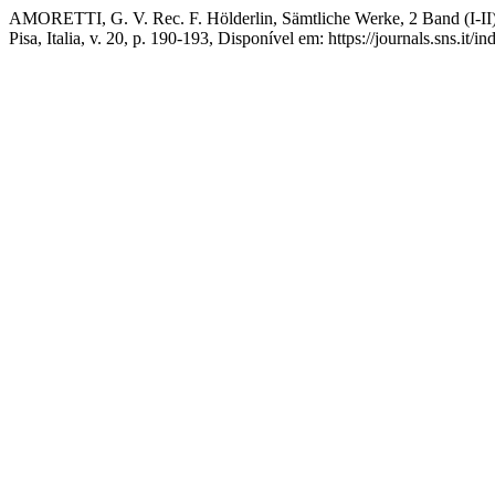
AMORETTI, G. V. Rec. F. Hölderlin, Sämtliche Werke, 2 Band (I-II), 
Pisa, Italia, v. 20, p. 190-193, Disponível em: https://journals.sns.it/