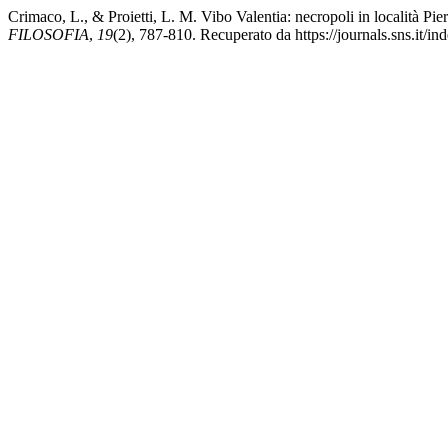
Crimaco, L., & Proietti, L. M. Vibo Valentia: necropoli in località Pier
FILOSOFIA
,
19
(2), 787-810. Recuperato da https://journals.sns.it/in