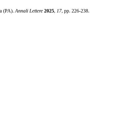
na (PA).
Annali Lettere
2025
,
17
, pp. 226-238.